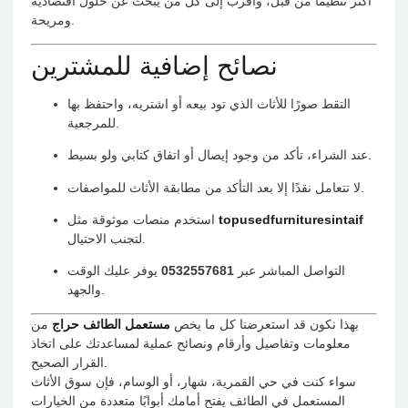
أكثر تنظيمًا من قبل، وأقرب إلى كل من يبحث عن حلول اقتصادية
ومريحة.
نصائح إضافية للمشترين
التقط صورًا للأثاث الذي تود بيعه أو اشتريه، واحتفظ بها
للمرجعية.
عند الشراء، تأكد من وجود إيصال أو اتفاق كتابي ولو بسيط.
لا تتعامل نقدًا إلا بعد التأكد من مطابقة الأثاث للمواصفات.
topusedfurnituresintaif
استخدم منصات موثوقة مثل
لتجنب الاحتيال.
التواصل المباشر عبر
0532557681
يوفر عليك الوقت
والجهد.
بهذا نكون قد استعرضنا كل ما يخص
مستعمل الطائف حراج
من
معلومات وتفاصيل وأرقام ونصائح عملية لمساعدتك على اتخاذ
القرار الصحيح.
سواء كنت في حي القمرية، شهار، أو الوسام، فإن سوق الأثاث
المستعمل في الطائف يفتح أمامك أبوابًا متعددة من الخيارات