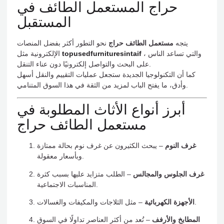
حراج المستعمل الطائف في
المستقبل
يتجه
مستعمل الطائف حراج
نحو التطور أكثر بفضل المنصات
، والتي تساعد الناس
topusedfurnituresintaif
الإلكترونية مثل
على البحث والتواصل إلكترونيًا دون عناء التنقل.
كما أن التكنولوجيا الجديدة ستجعل عمليات التقييم والنقل أسهل
وأدق، ما يفتح الباب لمزيد من الثقة في هذا السوق المتنامي.
أبرز أنواع الأثاث المطلوبة في
مستعمل الطائف حراج
غرف النوم
– يبحث الكثيرون عن غرف نوم بحالة ممتازة
وبأسعار معقولة.
غرف الجلوس والمجالس
– الطلب متزايد عليها بسبب كثرة
المناسبات الاجتماعية.
– مثل الثلاجات والمكيفات والغسالات.
الأجهزة الكهربائية
المطابخ والأرفف
– تُعد من أكثر العناصر تداولًا في السوق