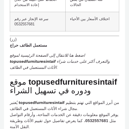
الحالات
إعادة الاستخدام
اختلاف الأسعار بين الأحياء
سرعة الإنجاز عبر رقم
0532557681
(زر)
مستعمل الطائف حراج
اضغط هنا للانتقال إلى الصفحة الرئيسية لموقع
والتعرف أكثر على خدمات شراء
topusedfurnituresintaif
الأثاث المستعمل في الطائف.
topusedfurnituresintaif
موقع
ودوره في تسهيل الشراء
من أبرز المواقع التي تهتم بتنظيم
topusedfurnituresintaif
يُعتبر
مجال شراء الأثاث المستعمل في الطائف.
يوفر الموقع معلومات دقيقة عن الخدمات المتاحة، وأرقام التواصل
مثل
0532557681
، كما يعرض تفاصيل حول تقييم الأثاث وطريقة
النقل الآمنة.