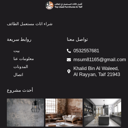
شراء اثاث مستعمل الطائف
تواصل معنا
روابط سريعة
0532557681
بيت
معلومات عنا
msum81165@gmail.com
المدونات
Khalid Bin Al Waleed,
Al Rayyan, Taif 21943
اتصال
أحدث مشروع