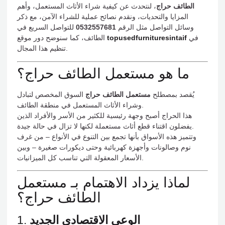
الطائف حراج
، لنتحدث عن كيفية شراء الأثاث المستعمل، وأهم
المزايا والتحديات، ونقدم نصائح عملية للشراء الآمن، مع ذكر
وسائل التواصل مثل الرقم
0532557681
للتواصل السريع في
في
topusedfurnituresintaif
الطائف، كما سنوضح دور موقع
تنظيم هذا المجال.
ما هو مستعمل الطائف حراج؟
يُقصد بمصطلح
مستعمل الطائف حراج
السوق المخصص لتبادل
وشراء الأثاث المستعمل في منطقة الطائف.
هذا الحراج أصبح وجهة رئيسية للكثير من الأسر والأفراد الذين
يفضلون اقتناء قطع أثاث مستعملة لكنها لا تزال في حالة جيدة.
وتتميز هذه الأسواق بأنها تجمع بين التنوع في الأنواع – من غرف
نوم وصالونات وأجهزة كهربائية وحتى ديكورات صغيرة – وبين
الأسعار المعقولة التي تناسب كل الميزانيات.
لماذا يزداد الاهتمام بـ مستعمل
الطائف حراج؟
الوعي الاقتصادي الجديد
1.