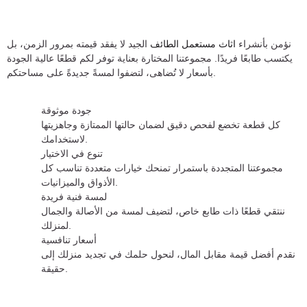
نؤمن بأنشراء
اثاث مستعمل الطائف
الجيد لا يفقد قيمته بمرور الزمن، بل
يكتسب طابعًا فريدًا. مجموعتنا المختارة بعناية توفر لكم قطعًا عالية الجودة
بأسعار لا تُضاهى، لتضفوا لمسةً جديدةً على مساحتكم.
جودة موثوقة
كل قطعة تخضع لفحص دقيق لضمان حالتها الممتازة وجاهزيتها
لاستخدامك.
تنوع في الاختيار
مجموعتنا المتجددة باستمرار تمنحك خيارات متعددة تناسب كل
الأذواق والميزانيات.
لمسة فنية فريدة
ننتقي قطعًا ذات طابع خاص، لتضيف لمسة من الأصالة والجمال
لمنزلك.
أسعار تنافسية
نقدم أفضل قيمة مقابل المال، لنحول حلمك في تجديد منزلك إلى
حقيقة.