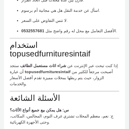
قارن بين عدة محلات قبل اتخاذ القرار.
اسأل عن خدمة النقل هل هي مجانية أم برسوم.
لا تنس التفاوض على السعر.
.
الأفضل التعامل مع محل له رقم واضح مثل
0532557681
استخدام
topusedfurnituresintaif
إذا كنت تبحث عبر الإنترنت عن
شراء اثاث مستعمل الطائف
ستجد
أصبحت مرجعاً للكثير من
topusedfurnituresintaif
أن عبارة
الزوار، حيث يتم ربطها بمحلات مميزة تقدم أفضل الأسعار
والخدمات.
الأسئلة الشائعة
س: هل يمكن بيع جميع أنواع الأثاث؟
ج: نعم، معظم المحلات تشتري غرف النوم، المجالس، المكاتب،
وحتى الأجهزة الكهربائية.