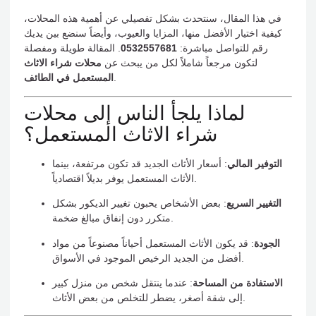
في هذا المقال، سنتحدث بشكل تفصيلي عن أهمية هذه المحلات،
كيفية اختيار الأفضل منها، المزايا والعيوب، وأيضاً سنضع بين يديك
رقم للتواصل مباشرة:
0532557681
. المقالة طويلة ومفصلة
لتكون مرجعاً شاملاً لكل من يبحث عن
محلات شراء الاثاث
.
المستعمل في الطائف
لماذا يلجأ الناس إلى محلات
شراء الاثاث المستعمل؟
التوفير المالي
: أسعار الأثاث الجديد قد تكون مرتفعة، بينما
الأثاث المستعمل يوفر بديلاً اقتصادياً.
التغيير السريع
: بعض الأشخاص يحبون تغيير الديكور بشكل
متكرر دون إنفاق مبالغ ضخمة.
الجودة
: قد يكون الأثاث المستعمل أحياناً مصنوعاً من مواد
أفضل من الجديد الرخيص الموجود في الأسواق.
الاستفادة من المساحة
: عندما ينتقل شخص من منزل كبير
إلى شقة أصغر، يضطر للتخلص من بعض الأثاث.