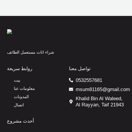
شراء اثاث مستعمل الطائف
تواصل معنا
روابط سريعة
0532557681
بيت
معلومات عنا
msum81165@gmail.com
المدونات
Khalid Bin Al Waleed,
Al Rayyan, Taif 21943
اتصال
أحدث مشروع