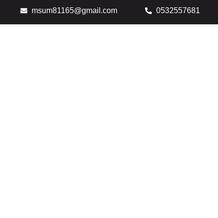
msum81165@gmail.com
0532557681