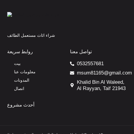
شراء اثاث مستعمل الطائف
تواصل معنا
روابط سريعة
0532557681
بيت
معلومات عنا
msum81165@gmail.com
المدونات
Khalid Bin Al Waleed,
Al Rayyan, Taif 21943
اتصال
أحدث مشروع