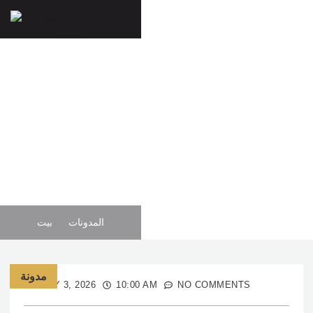
اثاث مستعمل الطائف بأسعار
ممتازة📞532557681
المدونات
بيت
مدونة
JULY 3, 2026
10:00 AM
NO COMMENTS