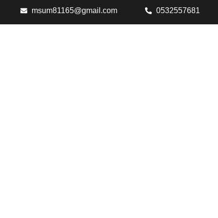
msum81165@gmail.com
0532557681