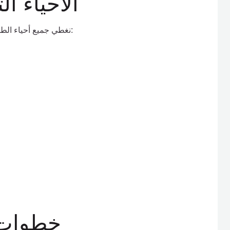
الأحياء ا
نغطي جميع أحياء الطائف دون استثناء، ومن أبرز المناطق التي نقدم فيها خدماتنا:
خطوات ب