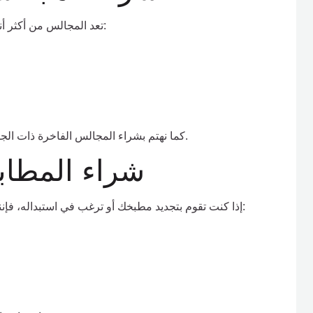
تعد المجالس من أكثر أنواع الأثاث المطلوبة في سوق المستعمل، لذلك نقوم بشراء:
كما نهتم بشراء المجالس الفاخرة ذات الجودة العالية ونقدم أسعارًا مميزة تتناسب مع قيمتها الحقيقية.
شراء المطاب
إذا كنت تقوم بتجديد مطبخك أو ترغب في استبداله، فإننا نوفر خدمة شراء المطابخ المستعملة بجميع أنواعها، ومنها: